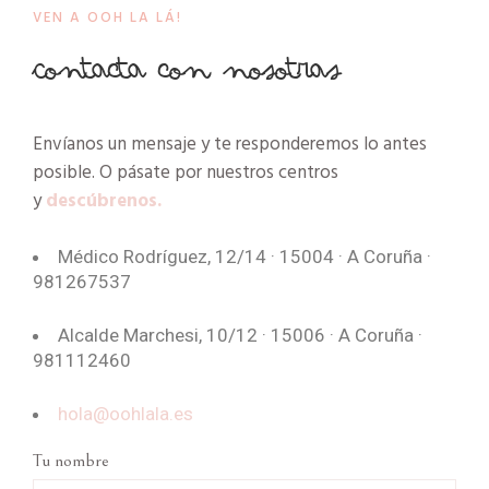
VEN A OOH LA LÁ!
Contacta con nosotras
Envíanos un mensaje y te responderemos lo antes
posible. O pásate por nuestros centros
y
descúbrenos.
Médico Rodríguez, 12/14 · 15004 · A Coruña ·
981267537
Alcalde Marchesi, 10/12 · 15006 · A Coruña ·
981112460
hola@oohlala.es
Tu nombre