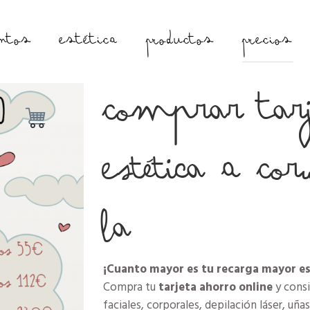
NTOS
ESTÉTICA
PRODUCTOS
PRECIOS
Comprar Tarj
Estética A Co
La
¡Cuanto mayor es tu recarga mayor es
Compra tu
tarjeta ahorro online
y consi
faciales, corporales, depilación láser, uña