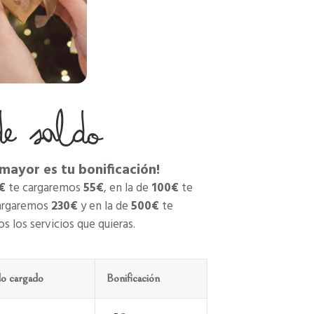
de saldo
mayor es tu bonificación!
€
te cargaremos
55€
, en la de
100€
te
argaremos
230€
y en la de
500€
te
os los servicios que quieras.
do cargado
Bonificación