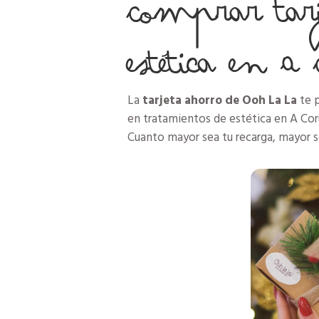
Comprar tarj
A
estética en A
Coruña
|
Ooh
La
La
tarjeta ahorro de Ooh La La
te p
La
en tratamientos de estética en A Cor
quantity
Cuanto mayor sea tu recarga, mayor se