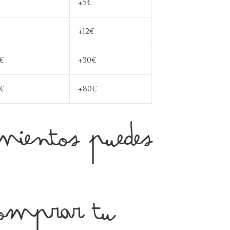
+5€
€
+12€
€
+30€
€
+80€
mientos puedes
comprar tu