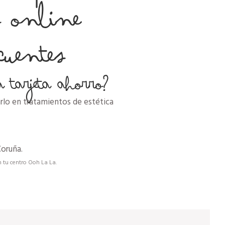
o online
cuentes
tarjeta ahorro?
arlo en tratamientos de estética
Coruña.
 tu centro Ooh La La.