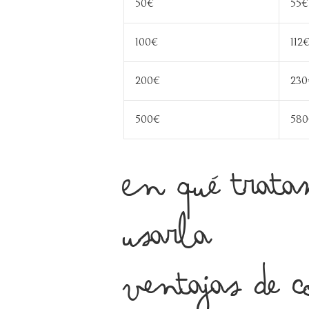
50€
55€
100€
112
200€
230
500€
580
En qué trata
usarla
Ventajas de 